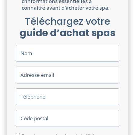
d’informations essentielles à
connaitre avant d’acheter votre spa.
Téléchargez votre
guide d’achat spas
N
o
m
E
-
m
a
T
i
é
l
l
é
C
p
o
h
d
o
e