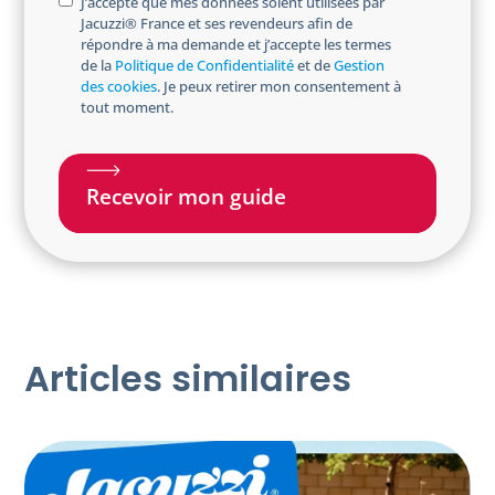
o
J’accepte que mes données soient utilisées par
n
p
Jacuzzi® France et ses revendeurs afin de
p
e
o
répondre à ma demande et j’accepte les termes
t
s
de la
Politique de Confidentialité
et de
Gestion
i
des cookies
. Je peux retirer mon consentement à
t
n
tout moment.
a
l
Articles similaires