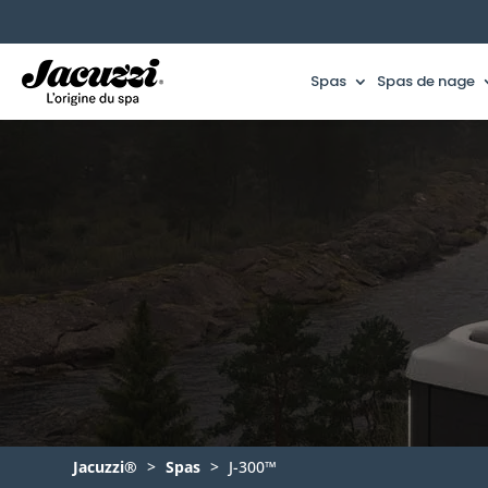
Spas
Spas de nage
Jacuzzi®
>
Spas
>
J-300™