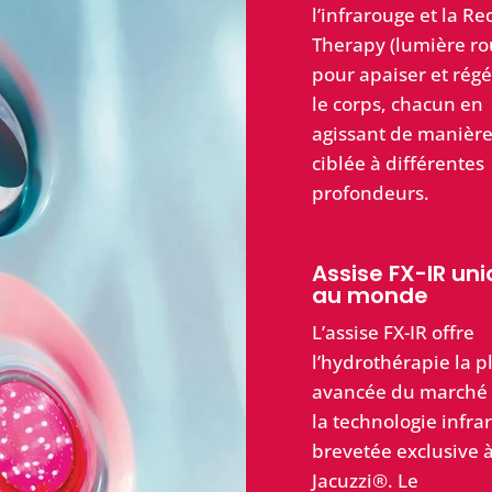
l’infrarouge et la Re
Therapy (lumière ro
pour apaiser et rég
le corps, chacun en
agissant de manièr
ciblée à différentes
profondeurs.
Assise FX-IR un
au monde
L’assise FX-IR offre
l’hydrothérapie la p
avancée du marché 
la technologie infra
brevetée exclusive 
Jacuzzi®. Le