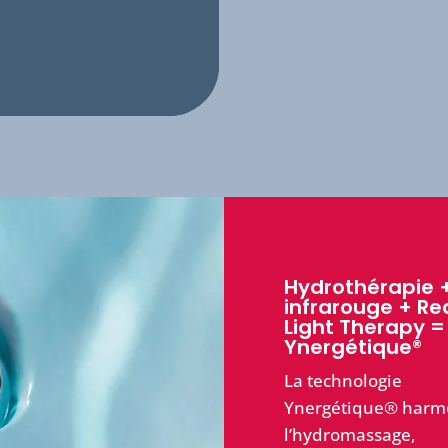
Hydrothérapie 
infrarouge + Re
Light Therapy =
Ynergétique®
La technologie
Ynergétique® harm
l’hydromassage,