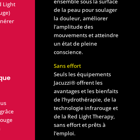
ensemble sous la surface
d Light
de la peau pour soulager
uge)
la douleur, améliorer
énérer
l’amplitude des
mouvements et atteindre
e
un état de pleine
conscience.
Sans effort
Seuls les équipements
ique
Jacuzzi® offrent les
avantages et les bienfaits
de l’hydrothérapie, de la
lus
technologie infrarouge et
grâce
de la Red Light Therapy,
rouge
sans effort et prêts à
à
l’emploi.