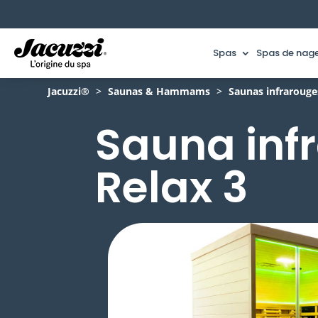
Spas
Spas de nag
Jacuzzi®
>
Saunas & Hammams
>
Saunas infrarouge
Sauna inf
Relax 3