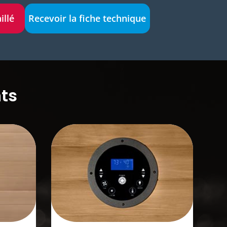
illé
Recevoir la fiche technique
ts