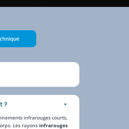
echnique
t ?
nnements infrarouges courts,
orps. Les rayons
infrarouges