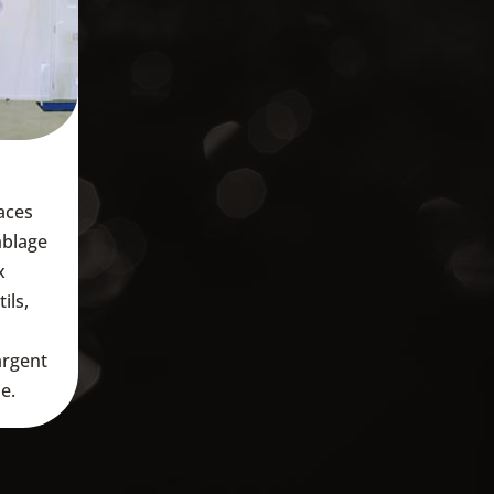
aces
mblage
x
ils,
argent
e.