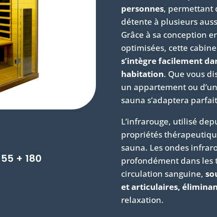
personnes
, permettant
détente à plusieurs auss
Grâce à sa conception e
optimisées, cette cabine
s’intègre facilement da
habitation
. Que vous di
un appartement ou d’un
sauna s’adaptera parfa
L’infrarouge, utilisé d
propriétés thérapeutiqu
sauna. Les ondes infrar
 155 + 180
profondément dans les ti
circulation sanguine,
sou
et articulaires, éliminan
relaxation.