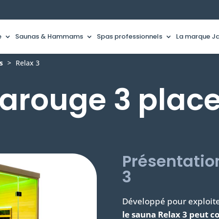
e
Saunas & Hammams
Spas professionnels
La marque Ja
s
>
Relax 3
rarouge 3 plac
Présentatio
3
Développé pour exploiter
le sauna Relax 3 peut c