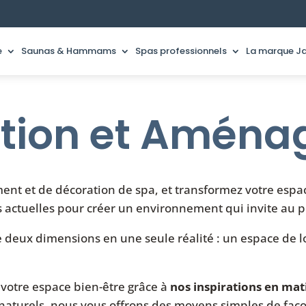
e
Saunas & Hammams
Spas professionnels
La marque Ja
tion et Amén
ent et de décoration de spa, et transformez votre esp
 actuelles pour créer un environnement qui invite au pla
eux dimensions en une seule réalité : un espace de l
votre espace bien-être grâce à
nos inspirations en mat
naturels, nous vous offrons des moyens simples de fa