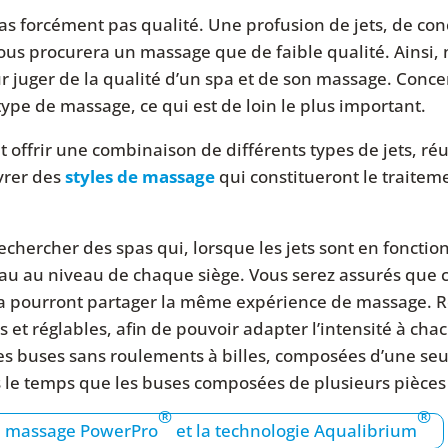
pas forcément pas qualité. Une profusion de jets, de con
ous procurera un massage que de faible qualité. Ainsi, 
juger de la qualité d’un spa et de son massage. Concen
r type de massage, ce qui est de loin le plus important.
t offrir une combinaison de différents types de jets, ré
vrer des
styles de massage
qui constitueront le traite
echercher des spas qui, lorsque les jets sont en foncti
eau au niveau de chaque siège. Vous serez assurés que
a pourront partager la même expérience de massage. Re
 et réglables, afin de pouvoir adapter l’intensité à chac
s buses sans roulements à billes, composées d’une seul
s le temps que les buses composées de plusieurs pièces
®
®
de massage PowerPro
et la technologie Aqualibrium