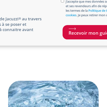
o
e
J’accepte que mes données so
o
et ses revendeurs afin de ré
p
p
n
les termes de la
Politique de 
t
o
e
cookies
. Je peux retirer mo
i
s
de Jacuzzi
au travers
®
n
t
 à se poser et
a
 à connaitre avant
l