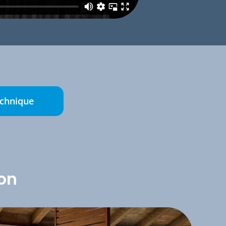
echnique
ion