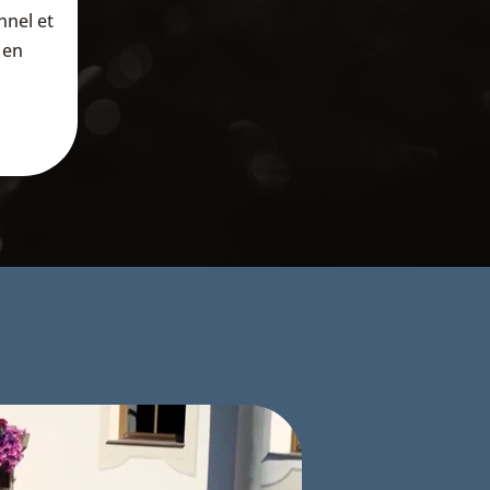
nnel et
 en