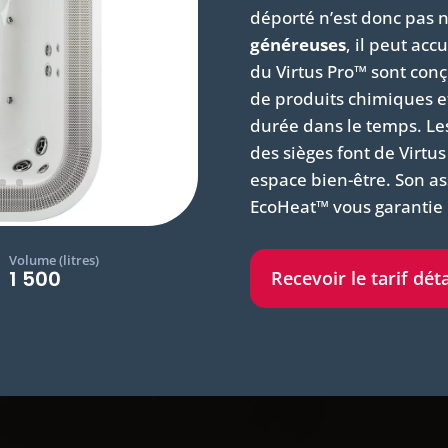
déporté n’est donc pas 
généreuses
, il peut accu
du Virtus Pro™ sont conçu
de produits chimiques et
durée dans le temps. Les
des sièges font de Virtu
espace bien-être. Son as
EcoHeat™ vous garantie
Volume (litres)
1 500
Recevoir le tarif déta