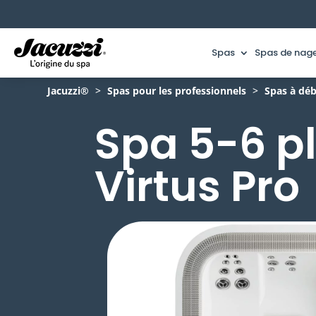
Spas
Spas de nag
Jacuzzi®
>
Spas pour les professionnels
>
Spas à dé
Spa 5-6 p
Virtus Pro