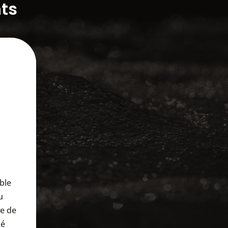
ts
able
u
me de
dé