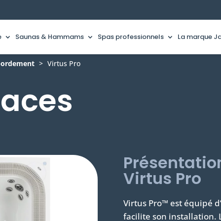
e
Saunas & Hammams
Spas professionnels
La marque Ja
bordement
>
Virtus Pro
laces
Présentatio
Virtus Pro
Virtus Pro™ est équipé 
facilite son installation