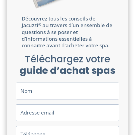
Découvrez tous les conseils de
Jacuzzi
au travers d’un ensemble de
®
questions à se poser et
d’informations essentielles à
connaitre avant d’acheter votre spa.
Téléchargez votre
guide d’achat spas
N
o
m
E
-
m
a
T
i