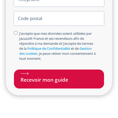
é
l
l
é
C
p
o
h
d
o
e
o
J’accepte que mes données soient utilisées par
n
p
Jacuzzi® France et ses revendeurs afin de
p
e
o
répondre à ma demande et j’accepte les termes
t
s
de la
Politique de Confidentialité
et de
Gestion
i
des cookies
. Je peux retirer mon consentement à
t
n
tout moment.
a
l